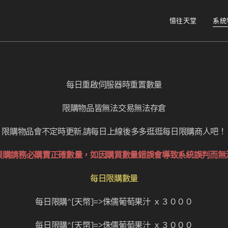
憶往天堂
系統
每日重啟伺服器時重置數量
限購物品皆無法交易無法存倉
限購物品會不定時更新,請每日上線後多多逛逛每日限購商人吧！
限購請務必購賣正確數量，如因購買數量錯誤會導致系統誤判而無
每日限購數量
每日限購^[天幣]=>侏儒葡萄果汁 ｘ３０００
每日限購^[天幣]=>侏儒葡萄果汁 ｘ３０００