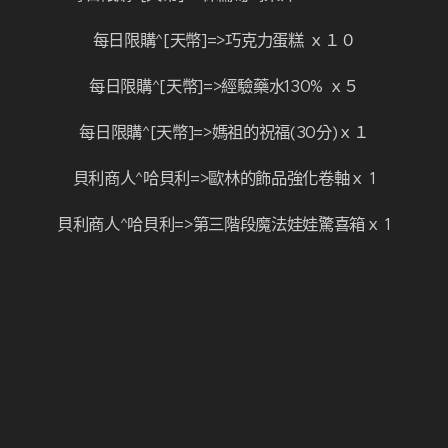
每日限購^[天幣]=>巧克力蛋糕 ｘ１０
每日限購^[天幣]=>經驗藥水130% ｘ５
每日限購^[天幣]=>媽祖的祝福(30分)ｘ１
貝利商人^哈貝利=>歐林的飾品強化卷軸ｘ 1
貝利商人^哈貝利=>第三階段魔法娃娃驚喜箱ｘ 1