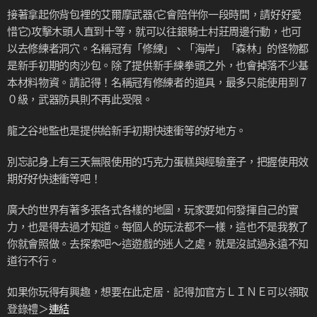
接著拿起你背包裡的艾爾摩武器(它會陪伴你一段時間，請好好愛
惜它)攻擊木頭人直到十等，就可以往銀騎士村莊周邊行動，也可
以去修練者洞穴。名稱冠有「修練」、「海岸」「森林」的怪物都
是新手初期的肉沙包。除了提供新手練拳頭之外，也會掉落不少基
本材料物資。請記得！名稱冠有修練者的道具，最多只能使用到７
０級，武器防具則不再此受限。
龍之谷地監也是提供給新手初期快速衝等的好地方。
別忘記身上有三天無限使用的巧克力蛋糕與經驗童子，把握使用效
期好好快速衝等吧！
廣大的世界有著多張各式各樣的地圖，玩家要如何發揮自己的實
力，也是得去過才知道。每個人的玩法都不一樣，這也不是我教了
你就會照做。去探索吧～這遊戲的迷人之處，就是沒試過永遠不知
道行不行。
如果你玩得有興趣，想要在此定居．記得加官方ＬＩＮＥ可以領取
登錄禮＞
連結