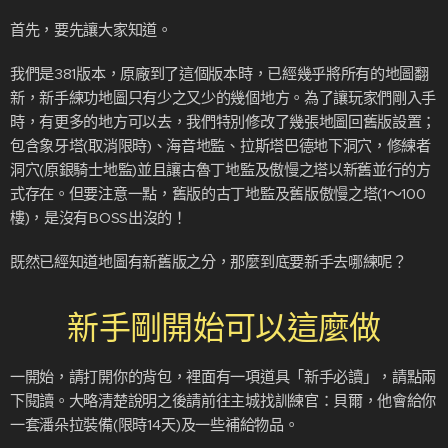
首先，要先讓大家知道。
我們是381版本，原廠到了這個版本時，已經幾乎將所有的地圖翻
新，新手練功地圖只有少之又少的幾個地方。為了讓玩家們剛入手
時，有更多的地方可以去，我們特別修改了幾張地圖回舊版設置；
包含象牙塔(取消限時)、海音地監、拉斯塔巴德地下洞穴，修練者
洞穴(原銀騎士地監)並且讓古魯丁地監及傲慢之塔以新舊並行的方
式存在。但要注意一點，舊版的古丁地監及舊版傲慢之塔(1～100
樓)，是沒有BOSS出沒的！
既然已經知道地圖有新舊版之分，那麼到底要新手去哪練呢？
新手剛開始可以這麼做
一開始，請打開你的背包，裡面有一項道具「新手必讀」，請點兩
下閱讀。大略清楚說明之後請前往主城找訓練官：貝爾，他會給你
一套潘朵拉裝備(限時14天)及一些補給物品。