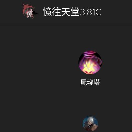
憶往天堂3.81C
屍魂塔